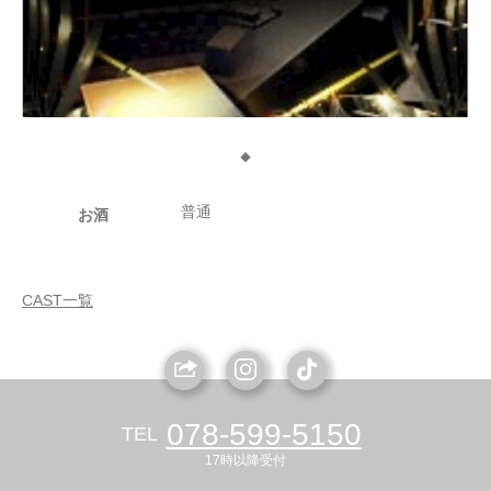
◆
普通
お酒
CAST一覧
078-599-5150
TEL
17時以降受付