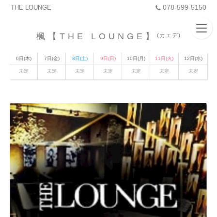
078-599-5150
THE LOUNGE
楓【THE LOUNGE】
(カエデ)
6日(木)
7日(金)
8日(土)
9日(日)
10日(月)
11日(火)
12日(水)
未定
未定
未定
未定
未定
未定
未定