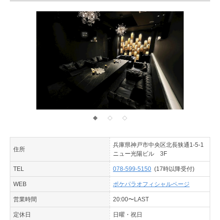
◆
◇
◇
兵庫県神戸市中央区北長狭通1-5-1
住所
ニュー光陽ビル 3F
TEL
078-599-5150
(17時以降受付)
WEB
ポケパラオフィシャルページ
営業時間
20:00〜LAST
定休日
日曜・祝日