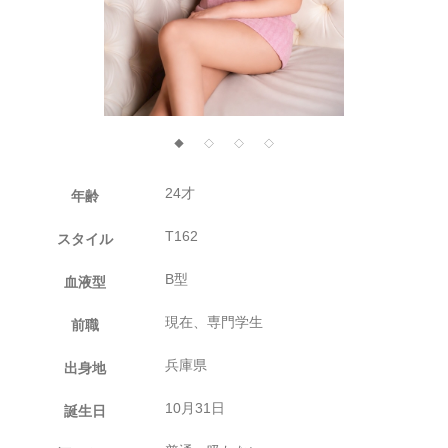
◆
◇
◇
◇
24才
年齢
T162
スタイル
B型
血液型
現在、専門学生
前職
兵庫県
出身地
10月31日
誕生日