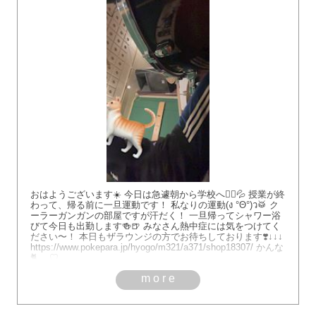
おはようございます☀️ 今日は急遽朝から学校へ🏃‍♂️💦 授業が終
わって、帰る前に一旦運動です！ 私なりの運動(ง °Θ°)ว🥁 ク
ーラーガンガンの部屋ですが汗だく！ 一旦帰ってシャワー浴
びて今日も出勤します🍻🍺 みなさん熱中症には気をつけてく
ださい〜！ 本日もザラウンジの方でお待ちしております❣️↓↓↓
https://www.pokepara.jp/hyogo/m321/a371/shop18307/ かんな
🐈⸒⸒⸒⸒♡
more