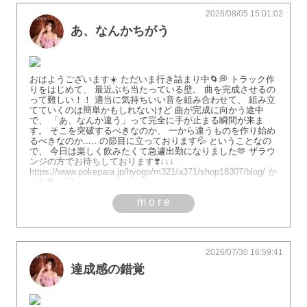
2026/08/05 15:01:02
あ、なんかちがう
おはようございます☀️ ただいま行き詰まり中🌀💭 トラック作
りをはじめて、 最近ぶち当たっている壁。 曲を完成させるの
って難しい！！ 適当に気持ちいい音を組み合わせて、 組み立
てていくのは簡単かもしれないけど 曲が完成に向かう途中
で、 「あ、なんか違う」って完全に手が止まる瞬間が来ま
す。 そこを突破するべきなのか、 一から違うものを作り始め
るべきなのか..... の節目に立っております💦 ということなの
で、 今日は楽しく飲みたくて急遽出勤になりました🫶 ザラウ
ンジの方でお待ちしております❣️↓↓↓
https://www.pokepara.jp/hyogo/m321/a371/shop18307/blog/ か
んな🐈⸒⸒⸒⸒♡
more
2026/07/30 16:59:41
達成感の錯覚