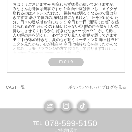
おはようございます☀️ 相変わらず猛暑が続いておりますが、
みなさんお身体は無事ですか？💦 熱中症は怖いし、メイクが
崩れるのはストレスだけど、 気持ちは明るくなるので夏は好
きです🫶 暑さで体力の消耗は倍になるけど、 汗を沢山かいた
分、日々の達成感も倍になって 今日も一日 "頑張った感" を感
じられるので 汗かくのも嫌いじゃない😚 蝉の声も懐かしい気
持ちにさせてくれるから 好きだなぁ〜〜𓆦‪ෆ‪.*･ﾟ そして夏に
入り蝉の声を聞くと、 必ずジブリ見たい衝動が襲ってきます
🌳 これが私の好きな、夏の心が動くルーティン🫶 昨日はラピ
ュタを見たから、心が純白☺️ 今日は純粋な心を持ったかんな
と飲みしょ🍻 ザラウンジの方でお待ちしております❣️↓↓↓ . ..
き https://www.pokepara. かんな🐈⸒⸒⸒⸒♡
more
CAST一覧
ポケパラでもっとブログを見る
078-599-5150
TEL
17時以降受付