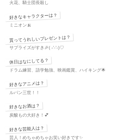
火花、騎士団長殺し
好きなキャラクターは？
ミニオン🍌
貰ってうれしいプレゼントは？
サプライズがすき🎉( ˶'-'˶)♡
休日はなにしてる？
ドラム練習、語学勉強、映画鑑賞、ハイキング🌟
好きなアニメは？
ルパン三世！！
好きなお酒は？
炭酸もの大好き！💕
好きな芸能人は？
芸人！めちゃめちゃお笑い好きです✨