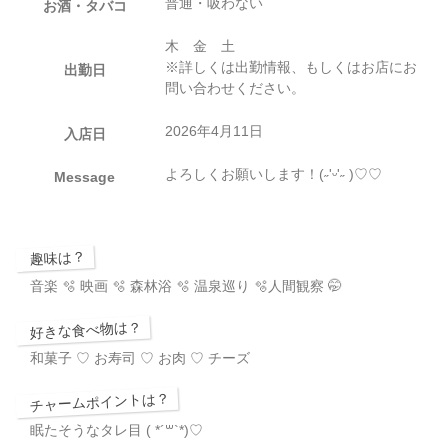
普通・吸わない
お酒・タバコ
木 金 土
※詳しくは出勤情報、もしくはお店にお
出勤日
問い合わせください。
2026年4月11日
入店日
よろしくお願いします！(˶'ᵕ'˶ )‪︎♡♡
Message
趣味は？
音楽 🫧 映画 🫧 森林浴 🫧 温泉巡り 🫧人間観察 🤭
好きな食べ物は？
和菓子 ♡ お寿司 ♡ お肉 ♡ チーズ
チャームポイントは？
眠たそうなタレ目 (​ *´꒳`*​)♡