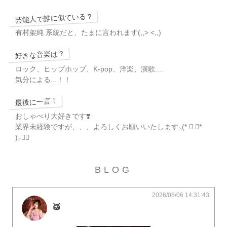
芸能人で誰に似ている？
有村架純 系統だと、たまに言われます(,,> <,,)
好きな音楽は？
ロック、ヒップホップ、K‐pop、洋楽、演歌....
気分による...！！
最後に一言！
おしゃべり大好きです❣️
業界未経験ですが、、、よろしくお願いいたします⸜(* ॑ ॑*
)⸝❤️‍🔥
BLOG
2026/08/06 14:31:43
🥁