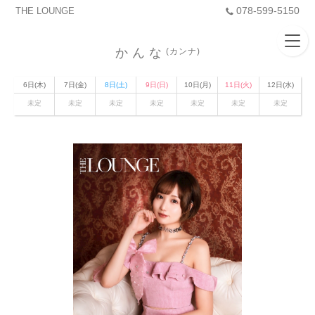
078-599-5150
THE LOUNGE
かんな
(カンナ)
6日(木)
7日(金)
8日(土)
9日(日)
10日(月)
11日(火)
12日(水)
未定
未定
未定
未定
未定
未定
未定