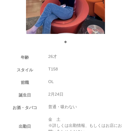
◆
26才
年齢
T158
スタイル
OL
前職
2月24日
誕生日
普通・吸わない
お酒・タバコ
金 土
※詳しくは出勤情報、もしくはお店にお
出勤日