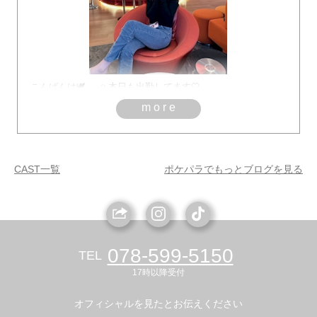
こんばんは🕊𓂃𓂂𓏸 本日も出勤してます🤍
more
CAST一覧
ポケパラでもっとブログを見る
078-599-5150
TEL
17時以降受付
オフィシャルを見たとお伝えください