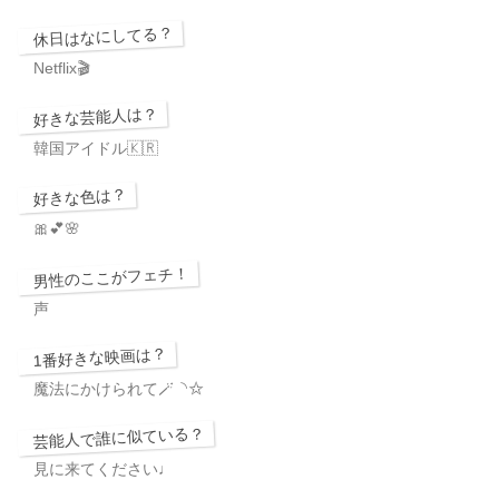
休日はなにしてる？
Netflix🎬
好きな芸能人は？
韓国アイドル🇰🇷
好きな色は？
🎀💕🌸
男性のここがフェチ！
声
1番好きな映画は？
魔法にかけられて🪄︎︎◝✩
芸能人で誰に似ている？
見に来てください♩