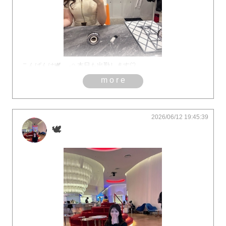
こんばんは🕊𓂃𓂂𓏸 本日も出勤します🤍
more
2026/06/12 19:45:39
🕊️