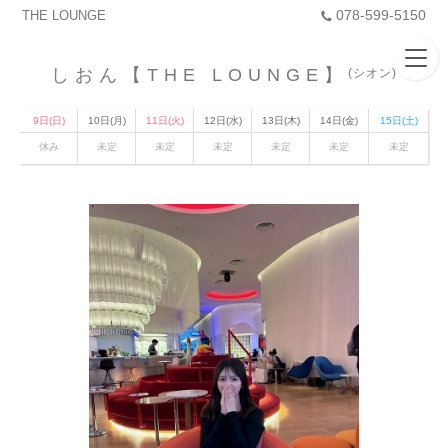
078-599-5150
THE LOUNGE
しおん【THE LOUNGE】
(シオン)
9日(日)
10日(月)
11日(火)
12日(水)
13日(木)
14日(金)
15日(土)
休み
未定
未定
未定
未定
未定
未定