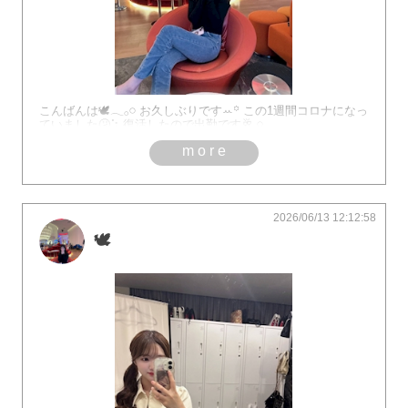
こんばんは🕊𓂃𓂂𓏸 お久しぶりですꕀ꙳ この1週間コロナになっ
ていました🤧⡱ 復活したので出勤です🥂𓈒𓏸︎︎︎︎
more
2026/06/13 12:12:58
🕊️